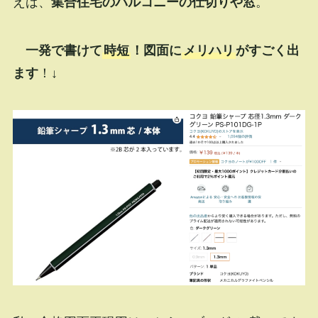
えば、
集合住宅のバルコニーの仕切りや窓
。
一発で書けて
時短
！図面に
メリハリ
がすごく出
ます
！↓