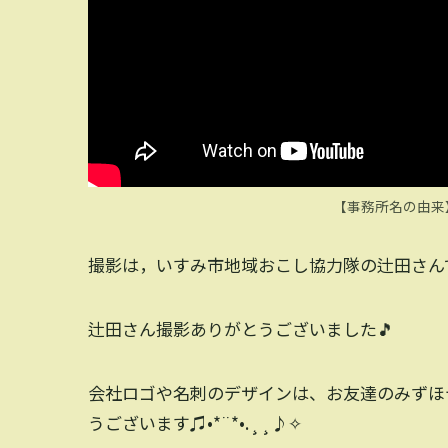
【事務所名の由来
撮影は，いすみ市地域おこし協力隊の辻田さんで
辻田さん撮影ありがとうございました🎵
会社ロゴや名刺のデザインは、お友達のみずほ
うございます♫•*¨*•.¸¸♪✧