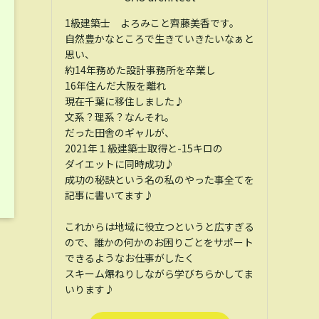
1級建築士 よろみこと齊藤美香です。
自然豊かなところで生きていきたいなぁと
思い、
約14年務めた設計事務所を卒業し
16年住んだ大阪を離れ
現在千葉に移住しました♪
文系？理系？なんそれ。
だった田舎のギャルが、
2021年１級建築士取得と-15キロの
ダイエットに同時成功♪
成功の秘訣という名の私のやった事全てを
記事に書いてます♪
これからは地域に役立つというと広すぎる
ので、誰かの何かのお困りごとをサポート
できるようなお仕事がしたく
スキーム爆ねりしながら学びちらかしてま
いります♪