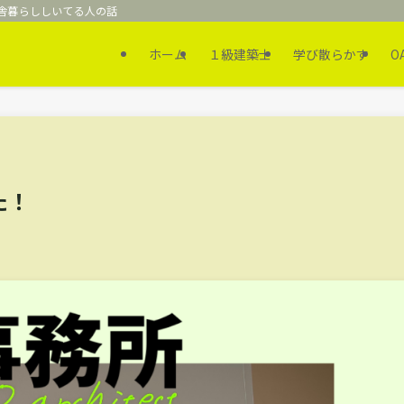
舎暮らししいてる人の話
ホーム
１級建築士
学び散らかす
OA
た！