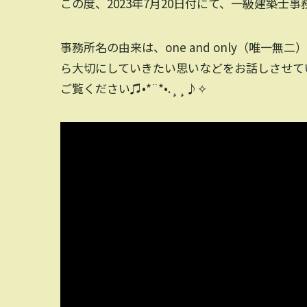
この度、2023年7月20日付にて、一級建築士事務所
事務所名の由来は、one and only（唯
ら大切にしていきたい思いなどをお話しさせて
ご覧ください♫•*¨*•.¸¸♪✧