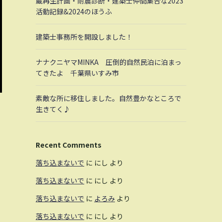
蔵再生計画・耐震診断・建築士仲間集合な2023
活動記録&2024のほうふ
建築士事務所を開設しました！
ナナクニヤマMINKA 圧倒的自然民泊に泊まっ
てきたよ 千葉県いすみ市
素敵な所に移住しました。自然豊かなところで
生きてく♪
Recent Comments
落ち込まないで
に
にし
より
落ち込まないで
に
にし
より
落ち込まないで
に
よろみ
より
落ち込まないで
に
にし
より